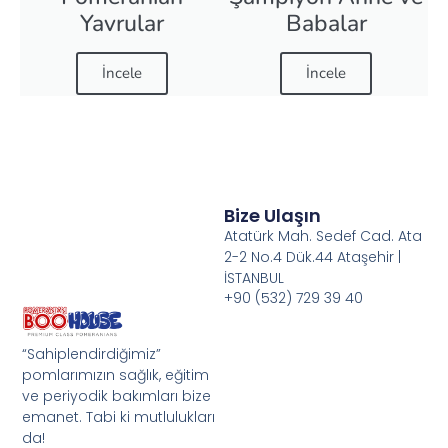
Yavrular
Babalar
İncele
İncele
Bize Ulaşın
Atatürk Mah. Sedef Cad. Ata
2-2 No.4 Dük.44 Ataşehir |
İSTANBUL
+90 (532) 729 39 40
“Sahiplendirdiğimiz”
pomlarımızın sağlık, eğitim
ve periyodik bakımları bize
emanet. Tabi ki mutlulukları
da!