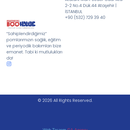
2-2 No.4 Dük.44 Ataşehir |
İSTANBUL
+90 (532) 729 39 40
“Sahiplendirdiğimiz”
pomlarımızın sağlık, eğitim
ve periyodik bakımları bize
emanet. Tabi ki mutlulukları
da!
© 2026 All Rights Reserved.
Web Tasarım
GA Agency