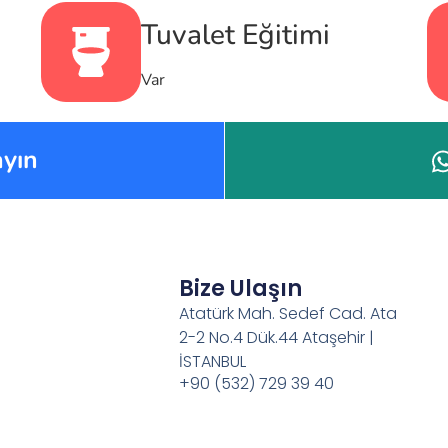
Tuvalet Eğitimi
Var
yın
Bize Ulaşın
Atatürk Mah. Sedef Cad. Ata
2-2 No.4 Dük.44 Ataşehir |
İSTANBUL
+90 (532) 729 39 40